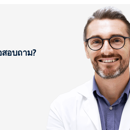
ือสอบถาม?