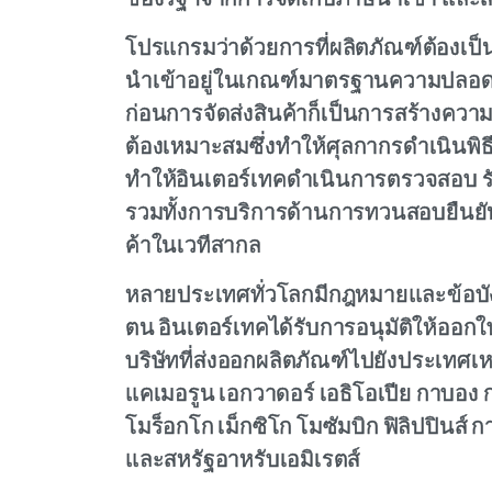
ของรัฐฯจากการจัดเก็บภาษีนำเข้า และ
โปรแกรมว่าด้วยการที่ผลิตภัณฑ์ต้องเป็
นำเข้าอยู่ในเกณฑ์มาตรฐานความปลอ
ก่อนการจัดส่งสินค้าก็เป็นการสร้างควา
ต้องเหมาะสมซึ่งทำให้ศุลกากรดำเนินพิธี
ทำให้อินเตอร์เทคดำเนินการตรวจสอบ รั
รวมทั้งการบริการด้านการทวนสอบยืนยันผ
ค้าในเวทีสากล
หลายประเทศทั่วโลกมีกฎหมายและข้อบังค
ตน อินเตอร์เทคได้รับการอนุมัติให้อ
บริษัทที่ส่งออกผลิตภัณฑ์ไปยังประเทศเห
แคเมอรูน เอกวาดอร์ เอธิโอเปีย กาบอง กา
โมร็อกโก เม็กซิโก โมซัมบิก ฟิลิปปินส์ ก
และสหรัฐอาหรับเอมิเรตส์