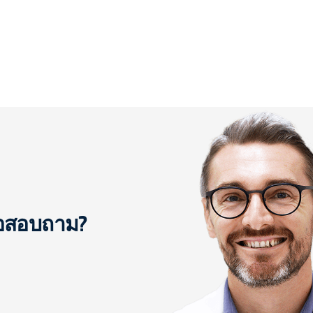
ือสอบถาม?